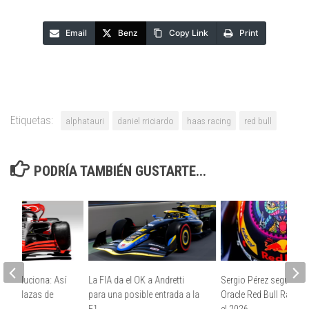
Email
Benz
Copy Link
Print
Etiquetas:
alphatauri
daniel rriciardo
haas racing
red bull
PODRÍA TAMBIÉN GUSTARTE...
1 evoluciona: Así
La FIA da el OK a Andretti
Sergio Pérez seguirá c
monoplazas de
para una posible entrada a la
Oracle Red Bull Racing
F1
el 2026