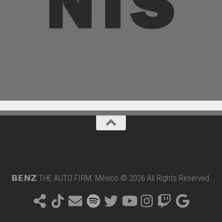
𝗕𝗘𝗡𝗭 THE AUTO FIRM. México © 2026 All Rights Reserved.